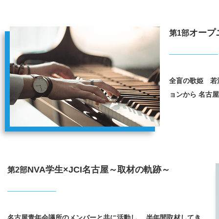
オープ
第1部
全盲の歌姫 若
ョンから
名古屋
NVA学生×JCI名古屋～取材の軌跡～
第2部
名古屋青年会議所のメンバーと共に活動し、
半年間取材してき