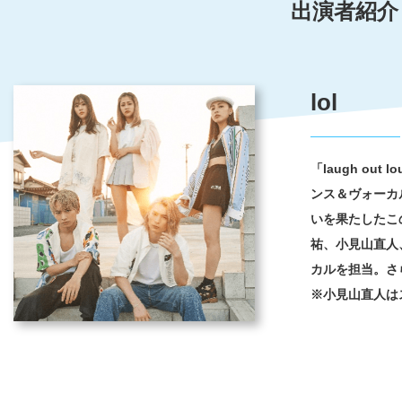
出演者紹介
lol
「laugh ou
ンス＆ヴォーカ
いを果たしたこ
祐、小見山直人、h
カルを担当。さ
※小見山直人は